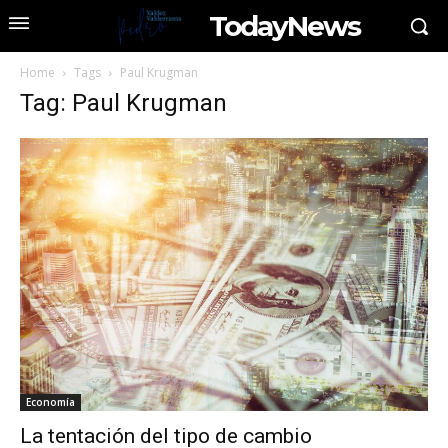
TodayNews
Home
Tags
Paul Krugman
Tag: Paul Krugman
Economía
La tentación del tipo de cambio