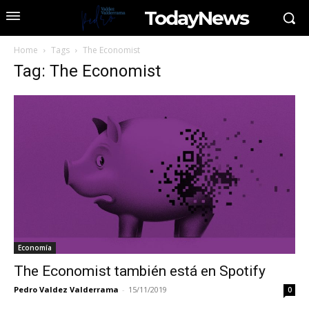
TodayNews
Home
Tags
The Economist
Tag: The Economist
Economía
The Economist también está en Spotify
Pedro Valdez Valderrama
-
15/11/2019
0