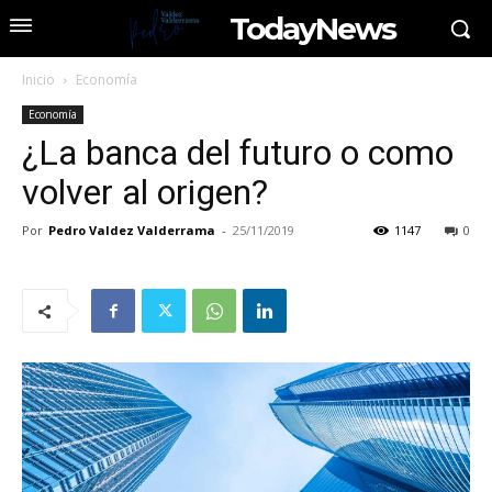
TodayNews
Inicio
Economía
Economía
¿La banca del futuro o como
volver al origen?
Por
Pedro Valdez Valderrama
-
25/11/2019
1147
0