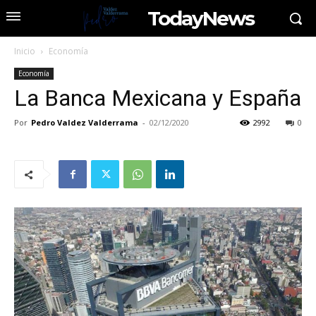
TodayNews
Inicio
Economía
Economía
La Banca Mexicana y España
Por
Pedro Valdez Valderrama
-
02/12/2020
2992
0