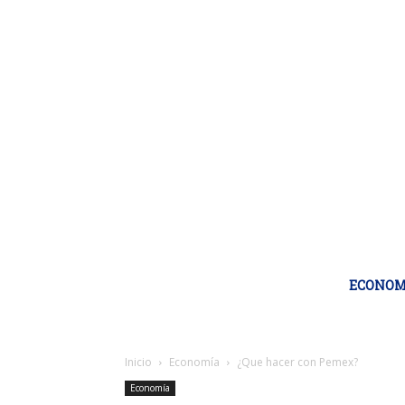
ECONOM
Inicio
Economía
¿Que hacer con Pemex?
Economía