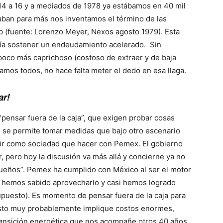
14 a 16 y a mediados de 1978 ya estábamos en 40 mil
aban para más nos inventamos el término de las
b (fuente: Lorenzo Meyer, Nexos agosto 1979). Esta
tía sostener un endeudamiento acelerado. Sin
n poco más caprichoso (costoso de extraer y de baja
amos todos, no hace falta meter el dedo en esa llaga.
ar!
ensar fuera de la caja”, que exigen probar cosas
se permite tomar medidas que bajo otro escenario
tir como sociedad que hacer con Pemex. El gobierno
, pero hoy la discusión va más allá y concierne ya no
“dueños”. Pemex ha cumplido con México al ser el motor
s hemos sabido aprovecharlo y casi hemos logrado
upuesto). Es momento de pensar fuera de la caja para
 Esto muy probablemente implique costos enormes,
transición energética que nos acompañe otros 40 años.