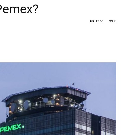
 Pemex?
1272
0