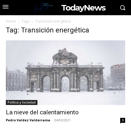
TodayNews
Home
Tags
Transición energética
Tag: Transición energética
Política y Sociedad
La nieve del calentamiento
Pedro Valdez Valderrama
-
04/03/2021
0