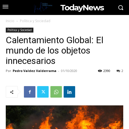
TodayNews
Inicio
Política y Sociedad
Política y Sociedad
Calentamiento Global: El
mundo de los objetos
innecesarios
Por
Pedro Valdez Valderrama
-
01/10/2020
2390
2