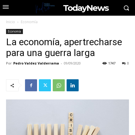
TodayNews
Inicio
Economía
Economía
La economía, apertrecharse
para una guerra larga
Por
Pedro Valdez Valderrama
-
09/09/2020
1747
0